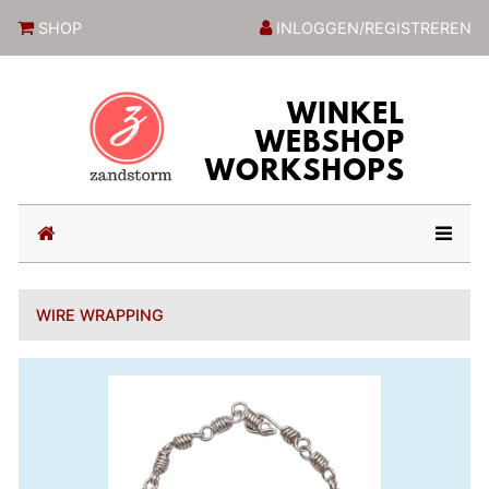
ZandstormShop
SHOP
INLOGGEN/REGISTREREN
(current)
WIRE WRAPPING