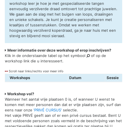
workshop leer je hoe je met gespecialiseerde tangen
eenvoudig verzilverde draad omtovert tot prachtige juwelen.
We gaan aan de slag met het buigen van loops, draaiingen
en unieke schakels. Je kunt je creatie personaliseren met
kraaltjes of tussenstukken. Omdat we werken met
hoogwaardig verzilverd koperdraad, ga je naar huis met een
stevig en blijvend mooi sieraad.
Meer informatie over deze workshop of erop inschrijven?
Klik in de onderstaande tabel op het symbool
of op de
workshop link die u interesseert.
Scroll naar links/rechts voor meer info
Workshops
Datum
Sessie
Workshop vol?
Wanneer het aantal vrije plaatsen 0 is, of wanneer U wenst te
komen met meer personen dan dat er vrije plaatsen zijn, surf dan
eens naar onze
'PRIVÉ CURSUS'
selectie.
Het vakje PRIVÉ geeft aan of er een privé cursus bestaat. Bent U
met voldoende personen zoals vermeld in de beschrijving van het
respectievelijke pakket dan komen wij gratis ter plaatse bij U