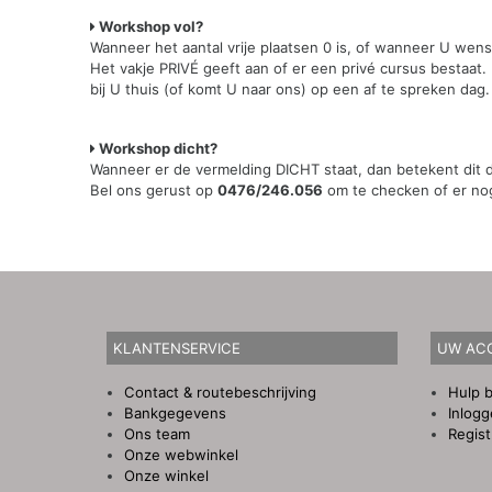
Workshop vol?
Wanneer het aantal vrije plaatsen 0 is, of wanneer U wen
Het vakje PRIVÉ geeft aan of er een privé cursus bestaat.
bij U thuis (of komt U naar ons) op een af te spreken dag.
Workshop dicht?
Wanneer er de vermelding DICHT staat, dan betekent dit da
Bel ons gerust op
0476/246.056
om te checken of er nog 
KLANTENSERVICE
UW AC
Contact & routebeschrijving
Hulp b
Bankgegevens
Inlog
Ons team
Regist
Onze webwinkel
Onze winkel