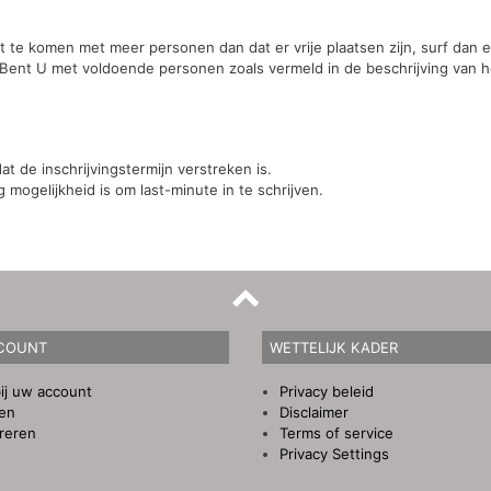
st te komen met meer personen dan dat er vrije plaatsen zijn, surf dan
 Bent U met voldoende personen zoals vermeld in de beschrijving van he
t de inschrijvingstermijn verstreken is.
mogelijkheid is om last-minute in te schrijven.
COUNT
WETTELIJK KADER
ij uw account
Privacy beleid
gen
Disclaimer
reren
Terms of service
Privacy Settings