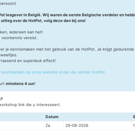
 persoon)
tPot lesgever in België. Wij waren de eerste Belgische verdeler en h
 uitleg over de HotPot, volg deze dan bij ons!
aken, iedereen kan het!
 voorkennis vereist.
er je kennismaken met het gebruik van de HotPot. Je krijgt gedurende 1
weeltjes.
rrassend en superleuk effect!
en voorbeelden op onze website onder de rubriek HotPot.
urt
minstens 4 uur
!
n?
orkshop link die u interesseert.
Datum
Za
29-08-2026