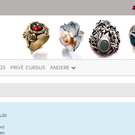
GS
PRIVÉ CURSUS
ANDERE
8u30
on)
nen