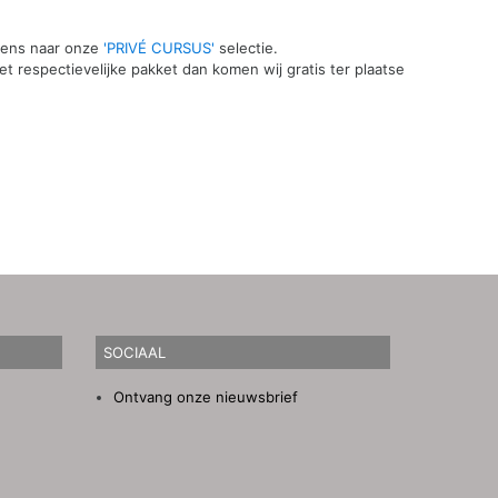
 eens naar onze
'PRIVÉ CURSUS'
selectie.
t respectievelijke pakket dan komen wij gratis ter plaatse
SOCIAAL
Ontvang onze nieuwsbrief