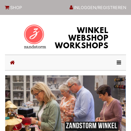
ZandstormShop
SHOP
INLOGGEN/REGISTREREN
(current)
Previous
Next