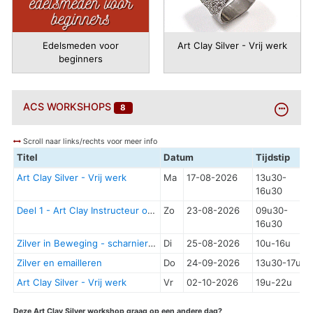
Edelsmeden voor
Art Clay Silver - Vrij werk
beginners
BEKIJK
ACS
WORKSHOPS
8
MEER
Scroll naar links/rechts voor meer info
Titel
Datum
Tijdstip
Art Clay Silver - Vrij werk
Ma
17-08-2026
13u30-
16u30
Deel 1 - Art Clay Instructeur opleiding - Supplement glas
Zo
23-08-2026
09u30-
16u30
Zilver in Beweging - scharnier element
Di
25-08-2026
10u-16u
Zilver en emailleren
Do
24-09-2026
13u30-17u
Art Clay Silver - Vrij werk
Vr
02-10-2026
19u-22u
Deze Art Clay Silver workshop graag op een andere dag?