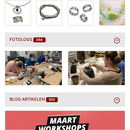
BEKIJK
FOTOLOGS
354
MEER
BEKIJK
BLOG ARTIKELEN
522
MEER