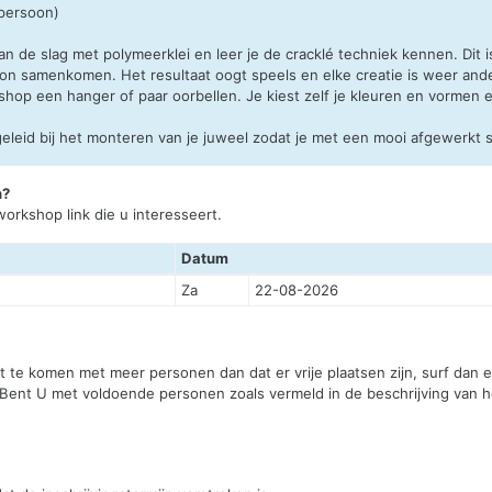
 persoon)
n de slag met polymeerklei en leer je de cracklé techniek kennen. Dit is
oon samenkomen. Het resultaat oogt speels en elke creatie is weer and
shop een hanger of paar oorbellen. Je kiest zelf je kleuren en vormen
eleid bij het monteren van je juweel zodat je met een mooi afgewerkt s
n?
orkshop link die u interesseert.
Datum
Za
22-08-2026
st te komen met meer personen dan dat er vrije plaatsen zijn, surf dan
 Bent U met voldoende personen zoals vermeld in de beschrijving van he