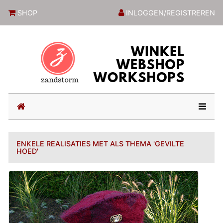
ZandstormShop
SHOP
INLOGGEN/REGISTREREN
(current)
ENKELE REALISATIES MET ALS THEMA 'GEVILTE
HOED'