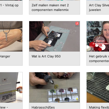
1 - Vintaj op
Zelf mallen maken met 2
Art Clay Silv
componenten mallenmix
juwelen
 Hanger
Wat is Art Clay 950
Het gebruik 
componenten
iew -
Habrasschijfjes
Making flexib