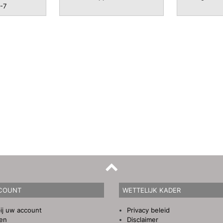
-7
COUNT
WETTELIJK KADER
ij uw account
Privacy beleid
gen
Disclaimer