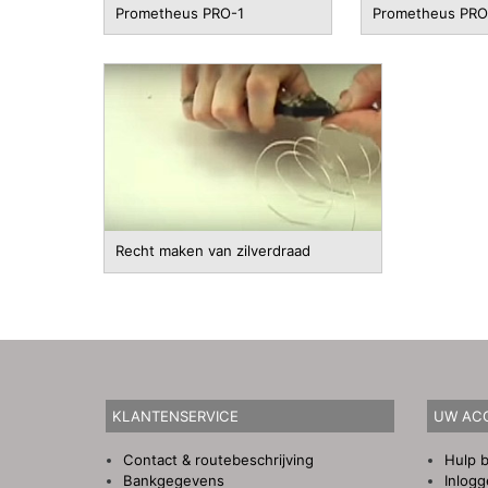
Prometheus PRO-1
Prometheus PRO
Recht maken van zilverdraad
KLANTENSERVICE
UW AC
Contact & routebeschrijving
Hulp b
Bankgegevens
Inlog