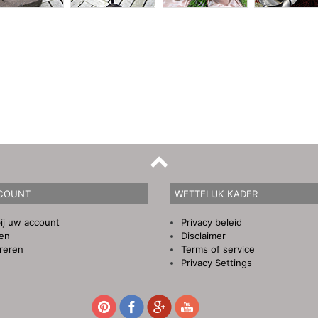
COUNT
WETTELIJK KADER
ij uw account
Privacy beleid
gen
Disclaimer
reren
Terms of service
Privacy Settings