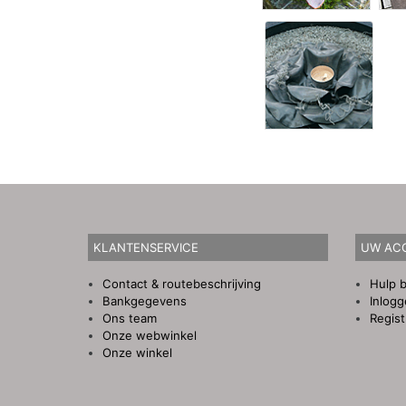
KLANTENSERVICE
UW AC
Contact & routebeschrijving
Hulp b
Bankgegevens
Inlog
Ons team
Regist
Onze webwinkel
Onze winkel