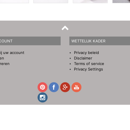
COUNT
WETTELIJK KADER
ij uw account
Privacy beleid
gen
Disclaimer
reren
Terms of service
Privacy Settings