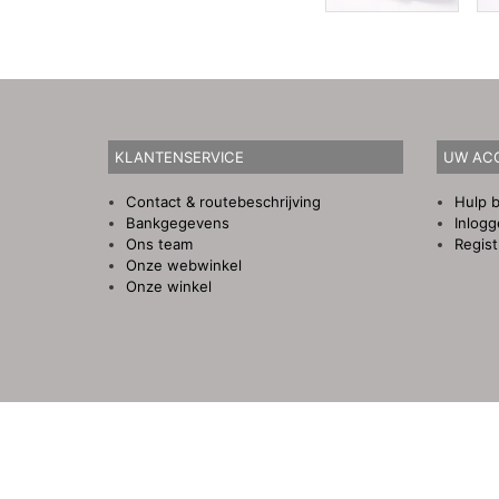
KLANTENSERVICE
UW AC
Contact & routebeschrijving
Hulp b
Bankgegevens
Inlog
Ons team
Regist
Onze webwinkel
Onze winkel