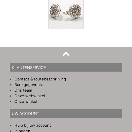
KLANTENSERVICE
Contact & routebeschrijving
Bankgegevens
Ons team
Onze webwinkel
Onze winkel
UW ACCOUNT
Hulp bij uw account
Inloggen