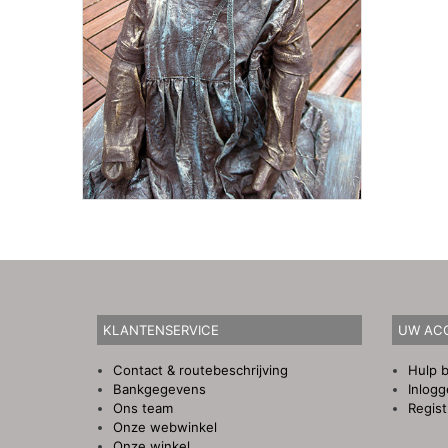
KLANTENSERVICE
UW AC
Contact & routebeschrijving
Hulp b
Bankgegevens
Inlog
Ons team
Regist
Onze webwinkel
Onze winkel