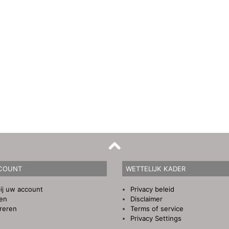
COUNT
WETTELIJK KADER
ij uw account
Privacy beleid
gen
Disclaimer
reren
Terms of service
Privacy Settings