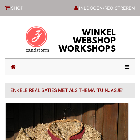
ZandstormShop
SHOP
INLOGGEN/REGISTREREN
(current)
ENKELE REALISATIES MET ALS THEMA 'TUINJASJE'