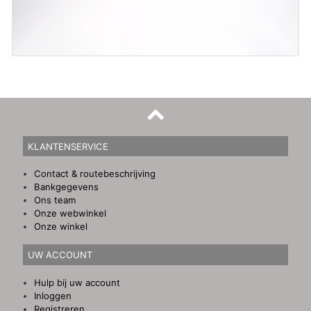
KLANTENSERVICE
Contact & routebeschrijving
Bankgegevens
Ons team
Onze webwinkel
Onze winkel
UW ACCOUNT
Hulp bij uw account
Inloggen
Registreren