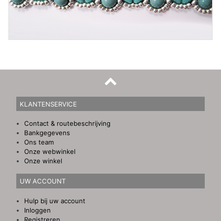
KLANTENSERVICE
Contact & routebeschrijving
Bankgegevens
Ons team
Onze webwinkel
Onze winkel
UW ACCOUNT
Hulp bij uw account
Inloggen
Registreren