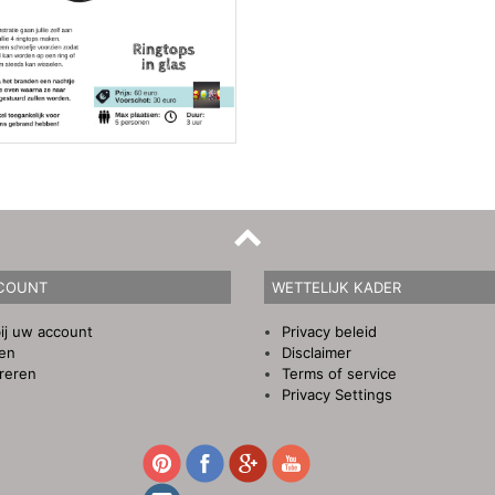
COUNT
WETTELIJK KADER
ij uw account
Privacy beleid
gen
Disclaimer
reren
Terms of service
Privacy Settings