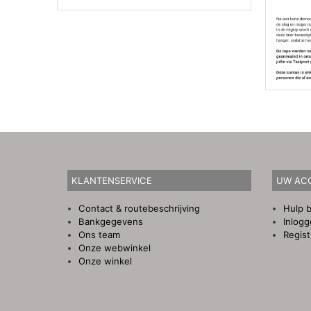
KLANTENSERVICE
UW AC
Contact & routebeschrijving
Hulp b
Bankgegevens
Inlog
Ons team
Regist
Onze webwinkel
Onze winkel