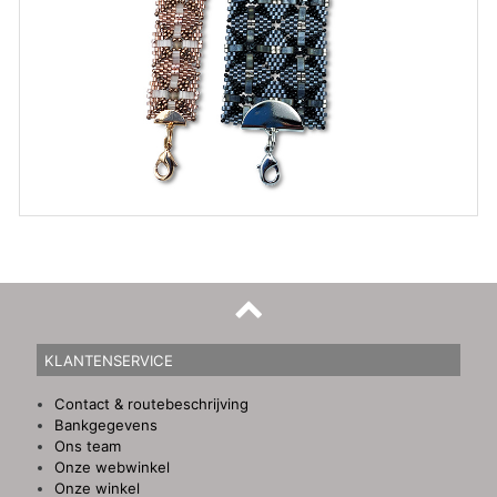
KLANTENSERVICE
Contact & routebeschrijving
Bankgegevens
Ons team
Onze webwinkel
Onze winkel