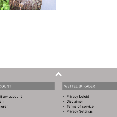
COUNT
WETTELIJK KADER
ij uw account
Privacy beleid
gen
Disclaimer
reren
Terms of service
Privacy Settings