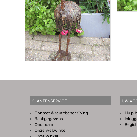
KLANTENSERVICE
UW AC
Contact & routebeschrijving
Hulp b
Bankgegevens
Inlog
Ons team
Regist
Onze webwinkel
Onze winkel