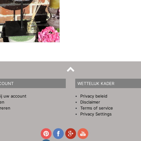
COUNT
WETTELIJK KADER
ij uw account
Privacy beleid
gen
Disclaimer
reren
Terms of service
Privacy Settings