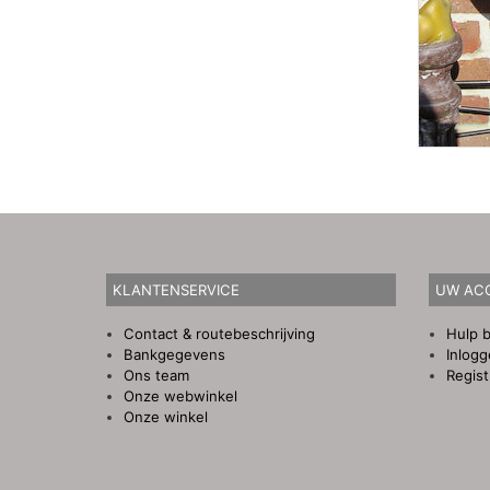
KLANTENSERVICE
UW AC
Contact & routebeschrijving
Hulp b
Bankgegevens
Inlog
Ons team
Regist
Onze webwinkel
Onze winkel