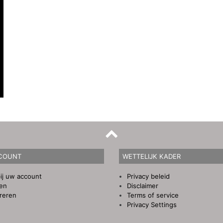
COUNT
WETTELIJK KADER
ij uw account
Privacy beleid
gen
Disclaimer
reren
Terms of service
Privacy Settings