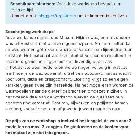
Beschikbare plaatsen:
Voor deze workshop bestaat een
reserve-lijst
.
U moet eerst
inloggen/registeren
om te kunnen inschrijven.
Beschrijving workshops:
Deze workshop draait rond Mitsuro Hikime wax, een bijzondere
was uit Australië met unieke eigenschappen. Na het smelten kan
de was worden getrokken, waardoor vanzelf een lijnenstructuur
ontstaat. Het materiaal laat zich intuïtief vormen en resulteert in
zachte, organische ringen met een levendig oppervlak.
In het eerste deel modelleren we de ringen volledig in was. Je
leert hoe je de wax opwarmt, uitrekt en opbouwt, met aandacht
voor vorm, dikte en draagcomfort. Elke ring krijgt zo een eigen
karakter, geen twee zijn hetzelfde. Na het modelleren worden de
wasmodellen naar de gieterij gebracht en omgezet in zilver. In
het tweede deel van de workshop werken de cursisten hun
gegoten ring verder af. Schuren, bijwerken en polijsten komen
aan bod, zodat je met een afgewerkt juweel naar huis gaat.
De prijs van de workshop is inclusief het lesgeld, de was voor 2
modellen en max. 3 zaagjes. De gietkosten en de kosten voor
het metaal zijn niet inbegrepen.