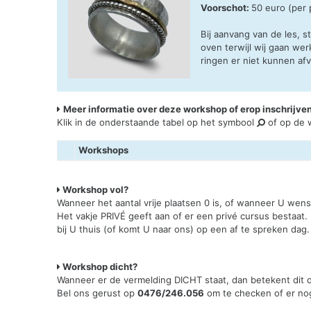
Voorschot:
50 euro (per
Bij aanvang van de les, s
oven terwijl wij gaan w
ringen er niet kunnen afv
Meer informatie over deze workshop of erop inschrijve
Klik in de onderstaande tabel op het symbool
of op de w
Workshops
Workshop vol?
Wanneer het aantal vrije plaatsen 0 is, of wanneer U wen
Het vakje PRIVÉ geeft aan of er een privé cursus bestaat.
bij U thuis (of komt U naar ons) op een af te spreken dag.
Workshop dicht?
Wanneer er de vermelding DICHT staat, dan betekent dit da
Bel ons gerust op
0476/246.056
om te checken of er nog 