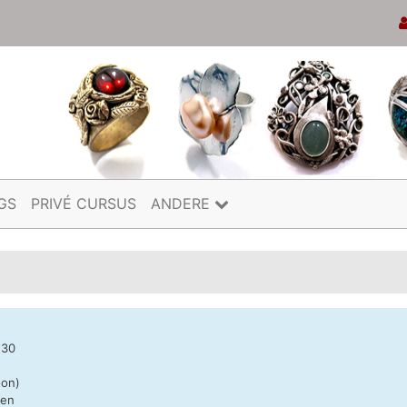
GS
PRIVÉ CURSUS
ANDERE
u30
oon)
nen