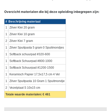
Overzicht materialen die bij deze opleiding inbegrepen zijn:
#
Beschrijving materiaal
1
Zilver Klei 20 gram
1
Zilver Klei 10 gram
2
Zilver Klei 7 gram
1
Zilver Spuitpasta 5 gram 0 Spuitmondjes
1
Softback schuurpad #320-600
1
Softback Schuurpad #800-1000
1
Softback Schuurpad #1200-1500
1
Keramisch Papier 17,5x17,5 cm 4 Vel
1
Zilver Spuitpasta 10 Gram 1 Spuitmondje
2
Vezelplaat S 10x15 cm
Totale waarde materialen: € 461