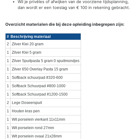
Wil je privéles of afwijken van de voorziene tijdsplanning,
dan wordt er een toeslag van € 100 in rekening gebracht.
Overzicht materialen die bij deze opleiding inbegrepen zijn:
#
Beschrijving materiaal
2
Zilver Klei 20 gram
1
Zilver Klei 5 gram
1
Zilver Spuitpasta 5 gram 0 spuitmondjes
1
Zilver 650 Overlay Pasta 15 gram
1
Softback schuurpad #320-600
1
Softback Schuurpad #800-1000
1
Softback Schuurpad #1200-1500
2
Lege Doseerspuit
1
Houten kras pen
1
Wit porselein vierkant 11x11mm
1
Wit porselein rond 27mm
1
Wit porselein ovaal 21x28mm