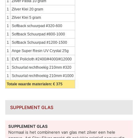
1
Zilver Pasta 10 gram
1
Zilver Klei 20 gram
1
Zilver Klei 5 gram
1
Softback schuurpad #320-600
1
Softback Schuurpad #800-1000
1
Softback Schuurpad #1200-1500
1
Ange Super Resin UV Crystal 25g
1
EVE Policloth #2400/#4000/#12000
1
Schuurlat rechthoekig 210mm #320
1
Schuurlat rechthoekig 210mm #1000
Totale waarde materialen: € 375
SUPPLEMENT GLAS
SUPPLEMENT GLAS
Normaal is het combineren van glas met zilver een hele