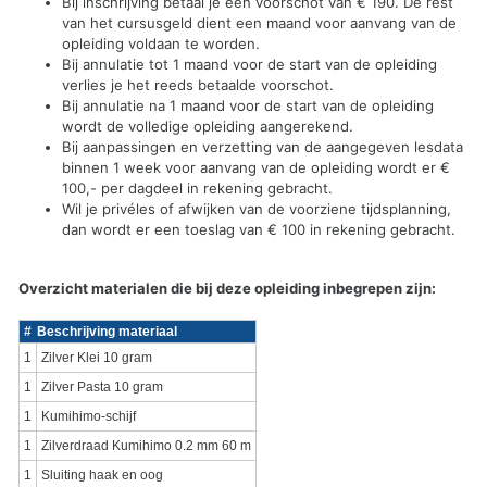
Bij inschrijving betaal je een voorschot van € 190. De rest
van het cursusgeld dient een maand voor aanvang van de
opleiding voldaan te worden.
Bij annulatie tot 1 maand voor de start van de opleiding
verlies je het reeds betaalde voorschot.
Bij annulatie na 1 maand voor de start van de opleiding
wordt de volledige opleiding aangerekend.
Bij aanpassingen en verzetting van de aangegeven lesdata
binnen 1 week voor aanvang van de opleiding wordt er €
100,- per dagdeel in rekening gebracht.
Wil je privéles of afwijken van de voorziene tijdsplanning,
dan wordt er een toeslag van € 100 in rekening gebracht.
Overzicht materialen die bij deze opleiding inbegrepen zijn:
#
Beschrijving materiaal
1
Zilver Klei 10 gram
1
Zilver Pasta 10 gram
1
Kumihimo-schijf
1
Zilverdraad Kumihimo 0.2 mm 60 m
1
Sluiting haak en oog