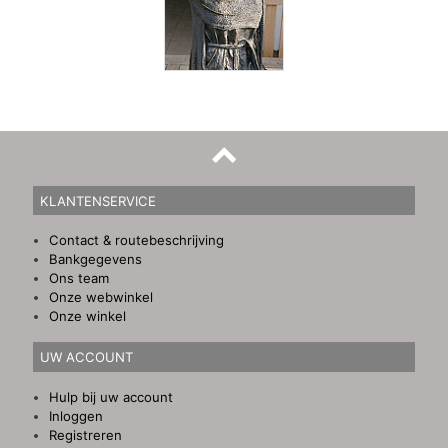
KLANTENSERVICE
Contact & routebeschrijving
Bankgegevens
Ons team
Onze webwinkel
Onze winkel
UW ACCOUNT
Hulp bij uw account
Inloggen
Registreren