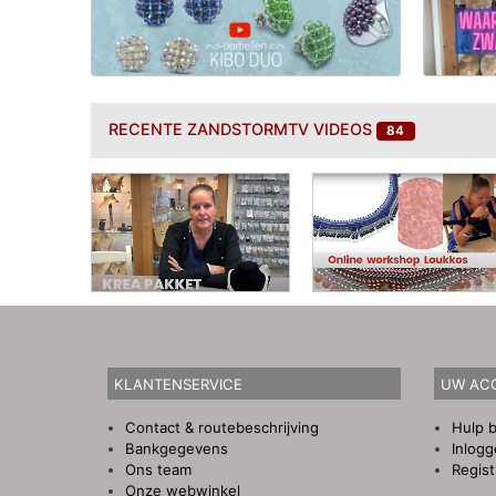
RECENTE
ZANDSTORMTV VIDEOS
84
KLANTENSERVICE
UW AC
Contact & routebeschrijving
Hulp b
Bankgegevens
Inlog
Ons team
Regist
Onze webwinkel