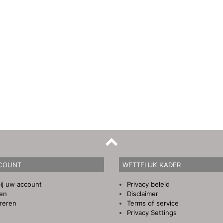
COUNT
WETTELIJK KADER
ij uw account
Privacy beleid
gen
Disclaimer
reren
Terms of service
Privacy Settings