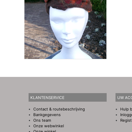
KLANTENSERVICE
UW AC
Contact & routebeschrijving
Hulp b
Bankgegevens
Inlog
Ons team
Regist
Onze webwinkel
Onze winkel