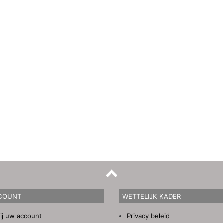
COUNT
WETTELIJK KADER
ij uw account
Privacy beleid