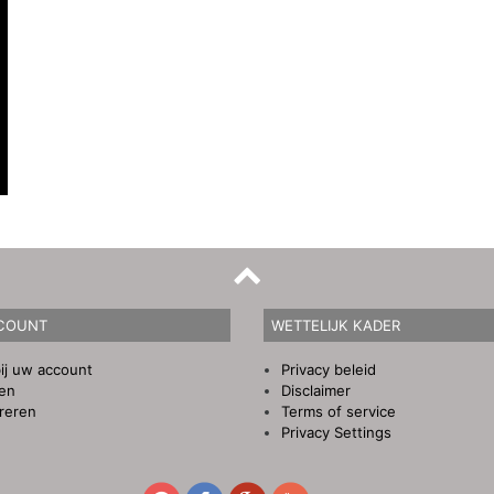
COUNT
WETTELIJK KADER
ij uw account
Privacy beleid
gen
Disclaimer
reren
Terms of service
Privacy Settings