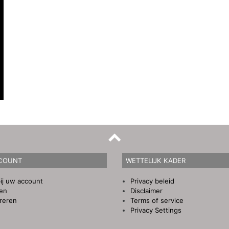
COUNT
WETTELIJK KADER
ij uw account
Privacy beleid
gen
Disclaimer
reren
Terms of service
Privacy Settings