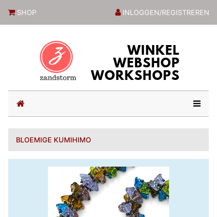
ZandstormShop
SHOP
INLOGGEN/REGISTREREN
(current)
BLOEMIGE KUMIHIMO