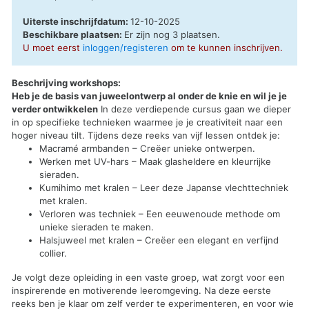
Uiterste inschrijfdatum:
12-10-2025
Beschikbare plaatsen:
Er zijn nog 3 plaatsen.
U moet eerst
inloggen/registeren
om te kunnen inschrijven.
Beschrijving workshops:
Heb je de basis van juweelontwerp al onder de knie en wil je je
verder ontwikkelen
In deze verdiepende cursus gaan we dieper
in op specifieke technieken waarmee je je creativiteit naar een
hoger niveau tilt. Tijdens deze reeks van vijf lessen ontdek je:
Macramé armbanden – Creëer unieke ontwerpen.
Werken met UV-hars – Maak glasheldere en kleurrijke
sieraden.
Kumihimo met kralen – Leer deze Japanse vlechttechniek
met kralen.
Verloren was techniek – Een eeuwenoude methode om
unieke sieraden te maken.
Halsjuweel met kralen – Creëer een elegant en verfijnd
collier.
Je volgt deze opleiding in een vaste groep, wat zorgt voor een
inspirerende en motiverende leeromgeving. Na deze eerste
reeks ben je klaar om zelf verder te experimenteren, en voor wie