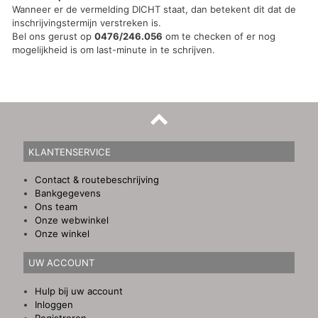
Wanneer er de vermelding DICHT staat, dan betekent dit dat de
inschrijvingstermijn verstreken is.
Bel ons gerust op
0476/246.056
om te checken of er nog
mogelijkheid is om last-minute in te schrijven.
KLANTENSERVICE
Contact & routebeschrijving
Bankgegevens
Ons team
Onze webwinkel
Onze winkel
UW ACCOUNT
Hulp bij uw account
Inloggen
Registreren