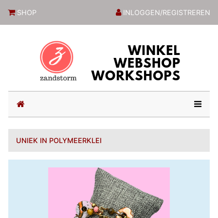
ZandstormShop
SHOP
INLOGGEN/REGISTREREN
(current)
UNIEK IN POLYMEERKLEI