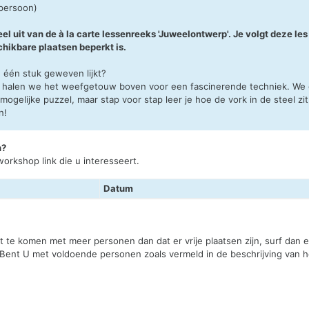
 persoon)
 uit van de à la carte lessenreeks 'Juweelontwerp'. Je volgt deze les
hikbare plaatsen beperkt is.
n één stuk geweven lijkt?
 halen we het weefgetouw boven voor een fascinerende techniek. We c
onmogelijke puzzel, maar stap voor stap leer je hoe de vork in de steel zi
n!
n?
orkshop link die u interesseert.
Datum
st te komen met meer personen dan dat er vrije plaatsen zijn, surf dan
 Bent U met voldoende personen zoals vermeld in de beschrijving van he