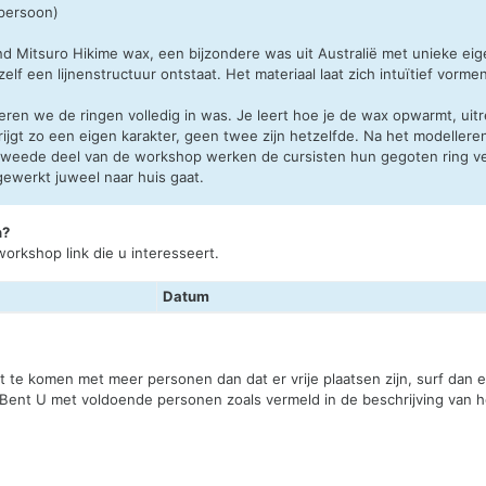
 persoon)
nd Mitsuro Hikime wax, een bijzondere was uit Australië met unieke e
lf een lijnenstructuur ontstaat. Het materiaal laat zich intuïtief vorm
leren we de ringen volledig in was. Je leert hoe je de wax opwarmt, ui
krijgt zo een eigen karakter, geen twee zijn hetzelfde. Na het modelle
t tweede deel van de workshop werken de cursisten hun gegoten ring ve
gewerkt juweel naar huis gaat.
n?
orkshop link die u interesseert.
Datum
st te komen met meer personen dan dat er vrije plaatsen zijn, surf dan
 Bent U met voldoende personen zoals vermeld in de beschrijving van he