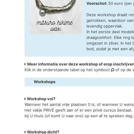
Voorschot:
50 euro (per
Deze workshop draait ro
getrokken, waardoor vanze
levendig oppervlak.
In het eerste deel model
draagcomfort. Elke ring 
omgezet in zilver. In he
bod, zodat je met een af
Meer informatie over deze workshop of erop inschrijve
Klik in de onderstaande tabel op het symbool
of op de w
Workshops
Workshop vol?
Wanneer het aantal vrije plaatsen 0 is, of wanneer U wen
Het vakje PRIVÉ geeft aan of er een privé cursus bestaat.
bij U thuis (of komt U naar ons) op een af te spreken dag.
Workshop dicht?