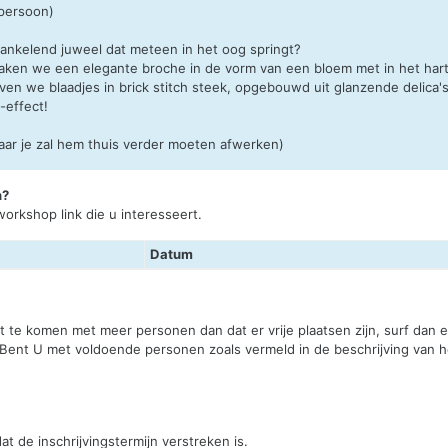
 persoon)
prankelend juweel dat meteen in het oog springt?
ken we een elegante broche in de vorm van een bloem met in het hart
en we blaadjes in brick stitch steek, opgebouwd uit glanzende delica'
-effect!
aar je zal hem thuis verder moeten afwerken)
n?
orkshop link die u interesseert.
Datum
st te komen met meer personen dan dat er vrije plaatsen zijn, surf dan
 Bent U met voldoende personen zoals vermeld in de beschrijving van he
t de inschrijvingstermijn verstreken is.