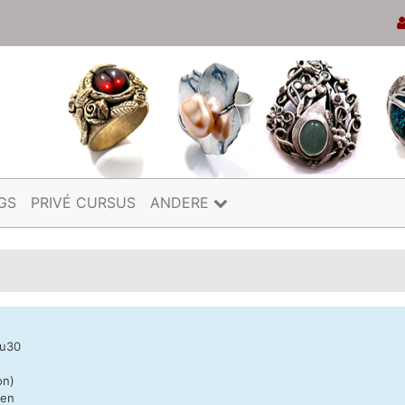
GS
PRIVÉ CURSUS
ANDERE
6u30
on)
nen